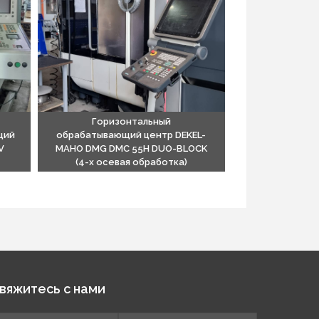
Горизонтальный
щий
обрабатывающий центр DEKEL-
V
MAHO DMG DMC 55H DUO-BLOCK
(4-х осевая обработка)
вяжитесь c нами