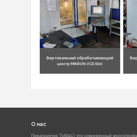
Вертикальный обрабатывающий
Ве
центр MIKRON VCE 600
О нас
Предприятие ТоМаСт это современный многопроф